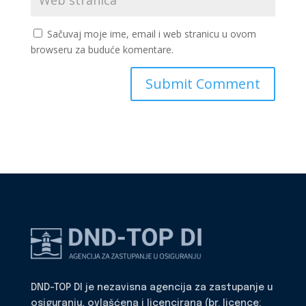
Sačuvaj moje ime, email i web stranicu u ovom
browseru za buduće komentare.
DND-TOP DI je nezavisna agencija za zastupanje u
osiguranju, ovlašćena i licencirana (br. licence: