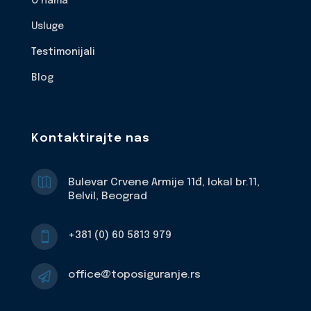
O nama
Usluge
Testimonijali
Blog
Kontaktirajte nas

Bulevar Crvene Armije 11đ, lokal br.11,
Belvil, Beograd
+381 (0) 60 5813 979

office@toposiguranje.rs
