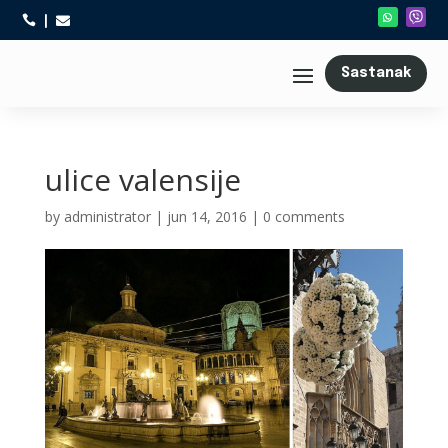



Sastanak
ulice valensije
by
administrator
|
jun 14, 2016
|
0 comments