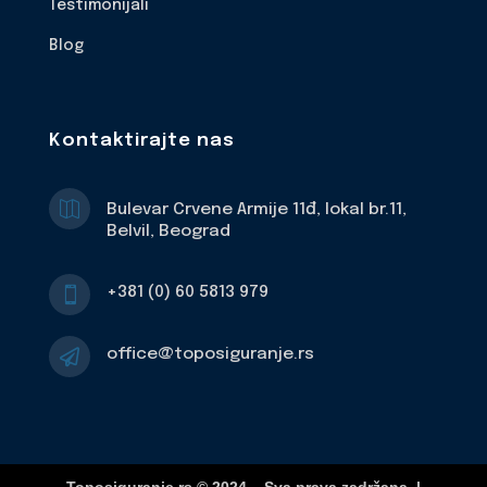
Testimonijali
Blog
Kontaktirajte nas

Bulevar Crvene Armije 11đ, lokal br.11,
Belvil, Beograd
+381 (0) 60 5813 979

office@toposiguranje.rs
