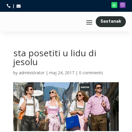



Sastanak
sta posetiti u lidu di
jesolu
by
administrator
|
maj 24, 2017
|
0 comments