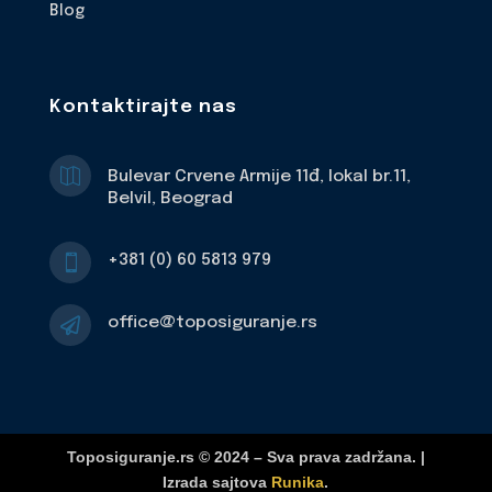
Blog
Kontaktirajte nas

Bulevar Crvene Armije 11đ, lokal br.11,
Belvil, Beograd
+381 (0) 60 5813 979

office@toposiguranje.rs

Toposiguranje.rs © 2024 – Sva prava zadržana. |
Izrada sajtova
Runika
.