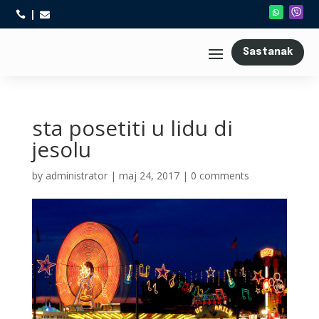



Sastanak
sta posetiti u lidu di
jesolu
by
administrator
|
maj 24, 2017
|
0 comments