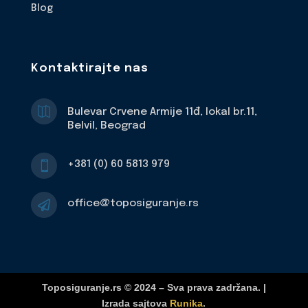
Blog
Kontaktirajte nas

Bulevar Crvene Armije 11đ, lokal br.11,
Belvil, Beograd
+381 (0) 60 5813 979

office@toposiguranje.rs

Toposiguranje.rs © 2024 – Sva prava zadržana. |
Izrada sajtova
Runika
.