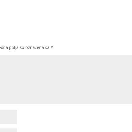
dna polja su označena sa
*