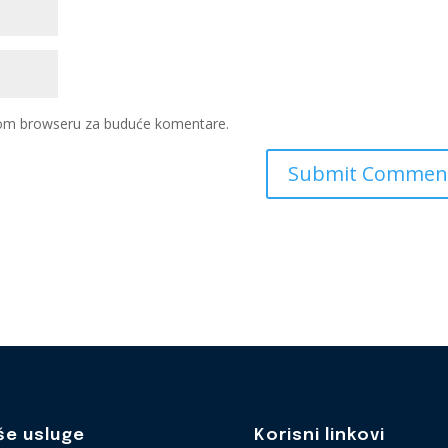
ovom browseru za buduće komentare.
še usluge
Korisni linkovi