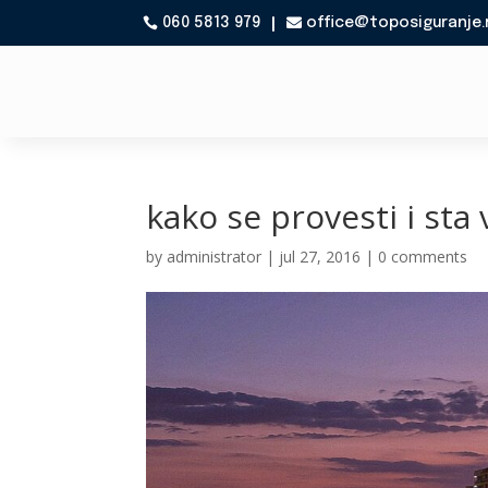
060 5813 979
office@toposiguranje.

kako se provesti i sta
by
administrator
|
jul 27, 2016
|
0 comments