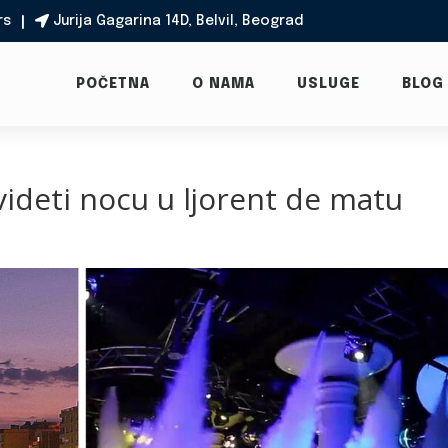
rs
Jurija Gagarina 14D, Belvil, Beograd

POČETNA
O NAMA
USLUGE
BLOG
 videti nocu u ljorent de matu