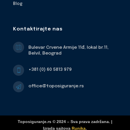
Blog
Kontaktirajte nas

Bulevar Crvene Armije 11đ, lokal br.11,
Belvil, Beograd
+381 (0) 60 5813 979

office@toposiguranje.rs

Toposiguranje.rs © 2024 – Sva prava zadržana. |
Izrada sajtova
Runika
.