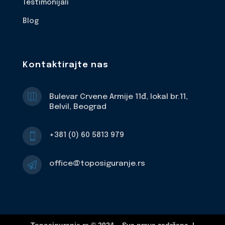
Testimonijali
Blog
Kontaktirajte nas

Bulevar Crvene Armije 11đ, lokal br.11,
Belvil, Beograd
+381 (0) 60 5813 979

office@toposiguranje.rs
