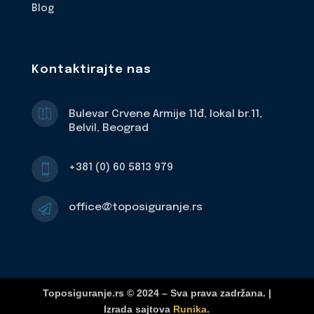
Blog
Kontaktirajte nas

Bulevar Crvene Armije 11đ, lokal br.11,
Belvil, Beograd
+381 (0) 60 5813 979

office@toposiguranje.rs

Toposiguranje.rs © 2024 – Sva prava zadržana. |
Izrada sajtova
Runika
.