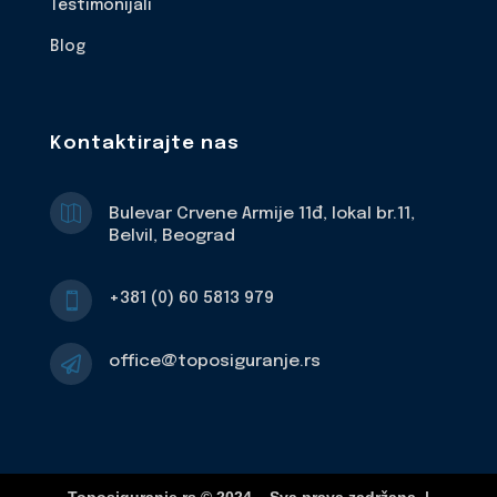
Testimonijali
Blog
Kontaktirajte nas

Bulevar Crvene Armije 11đ, lokal br.11,
Belvil, Beograd
+381 (0) 60 5813 979

office@toposiguranje.rs
