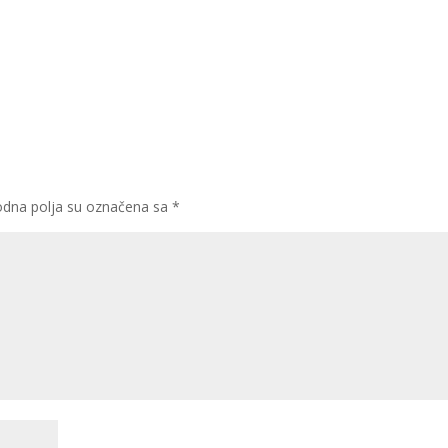
dna polja su označena sa
*