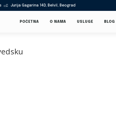
s
Jurija Gagarina 14D, Belvil, Beograd

POČETNA
O NAMA
USLUGE
BLOG
vedsku