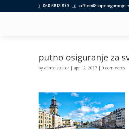
060 5813 979
office@toposiguranje.r

putno osiguranje za s
by
administrator
|
apr 12, 2017
|
0 comments