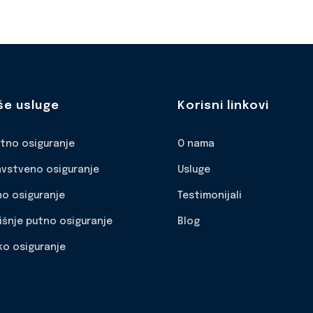
še usluge
Korisni linkovi
otno osiguranje
O nama
avstveno osiguranje
Usluge
no osiguranje
Testimonijali
išnje putno osiguranje
Blog
ko osiguranje