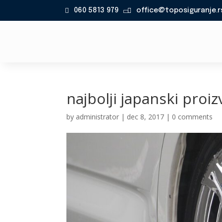
060 5813 979
office@toposiguranje.r

najbolji japanski proiz
by
administrator
|
dec 8, 2017
|
0 comments