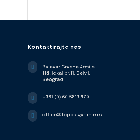
Kontaktirajte nas

Bulevar Crvene Armije
11đ, lokal br.11, Belvil,
Beograd

+381 (0) 60 5813 979

office@toposiguranje.rs