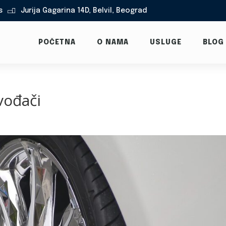
s
Jurija Gagarina 14D, Belvil, Beograd

POČETNA
O NAMA
USLUGE
BLOG
vođači