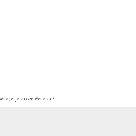
dna polja su označena sa
*