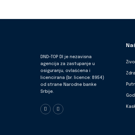
Na
DND-TOP DI je nezavisna
Živ
agencija za zastupanje u
osiguranju, ovlašćena i
Zdr
licencirana (br. licence: 8954)
Put
od strane Narodne banke
Srbije.
God
Kas