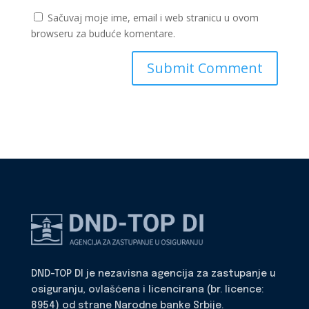
Sačuvaj moje ime, email i web stranicu u ovom
browseru za buduće komentare.
DND-TOP DI je nezavisna agencija za zastupanje u
osiguranju, ovlašćena i licencirana (br. licence:
8954) od strane Narodne banke Srbije.