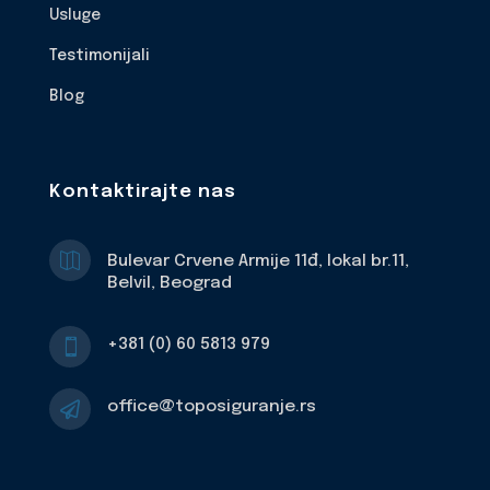
Usluge
Testimonijali
Blog
Kontaktirajte nas

Bulevar Crvene Armije 11đ, lokal br.11,
Belvil, Beograd
+381 (0) 60 5813 979

office@toposiguranje.rs
