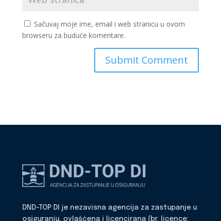
Sačuvaj moje ime, email i web stranicu u ovom
browseru za buduće komentare.
DND-TOP DI je nezavisna agencija za zastupanje u
osiguranju, ovlašćena i licencirana (br. licence: