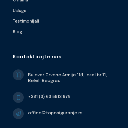
O nama
Usluge
Testimonijali
Blog
Kontaktirajte nas

Bulevar Crvene Armije 11đ, lokal br.11,
Belvil, Beograd
+381 (0) 60 5813 979

office@toposiguranje.rs
