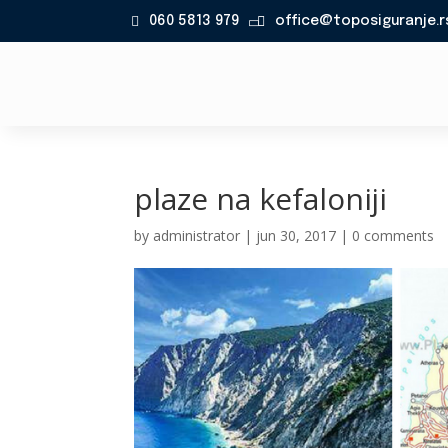
060 5813 979
office@toposiguranje.r

plaze na kefaloniji
by
administrator
|
jun 30, 2017
|
0 comments