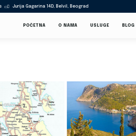
s
Jurija Gagarina 14D, Belvil, Beograd

POČETNA
O NAMA
USLUGE
BLOG