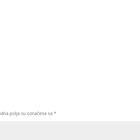
dna polja su označena sa
*