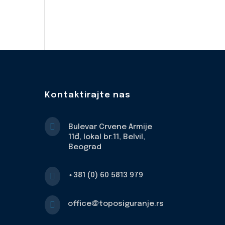
Kontaktirajte nas

Bulevar Crvene Armije
11đ, lokal br.11, Belvil,
Beograd

+381 (0) 60 5813 979

office@toposiguranje.rs