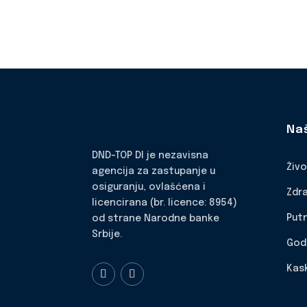
Na
DND-TOP DI je nezavisna
Živ
agencija za zastupanje u
osiguranju, ovlašćena i
Zdr
licencirana (br. licence: 8954)
Put
od strane Narodne banke
Srbije.
God
Kas