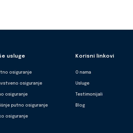
še usluge
Korisni linkovi
otno osiguranje
O nama
avstveno osiguranje
Usluge
no osiguranje
Testimonijali
išnje putno osiguranje
Blog
ko osiguranje