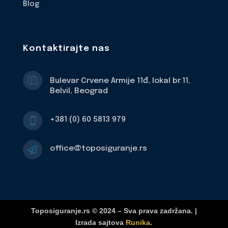
Blog
Kontaktirajte nas

Bulevar Crvene Armije 11đ, lokal br.11,
Belvil, Beograd
+381 (0) 60 5813 979

office@toposiguranje.rs

Toposiguranje.rs © 2024 – Sva prava zadržana. |
Izrada sajtova
Runika
.