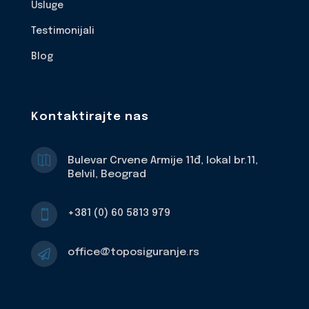
Usluge
Testimonijali
Blog
Kontaktirajte nas

Bulevar Crvene Armije 11đ, lokal br.11,
Belvil, Beograd
+381 (0) 60 5813 979

office@toposiguranje.rs
