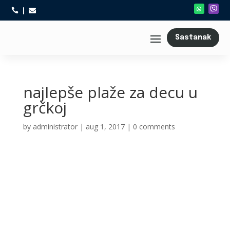



Sastanak
najlepše plaže za decu u
grčkoj
by
administrator
|
aug 1, 2017
|
0 comments