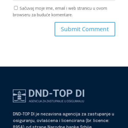
Sačuvaj moje ime, email i web stranicu u ovom
browseru za buduće komentare.
DND-TOP DI je nezavisna agencija za zastupanje u
osiguranju, ovlašćena i licencirana (br. licence:
8954) od strane Narodne banke Srbije.