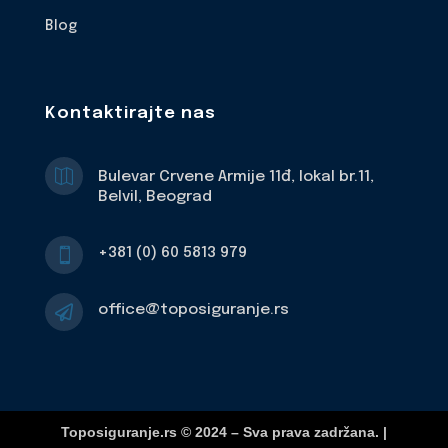
Blog
Kontaktirajte nas

Bulevar Crvene Armije 11đ, lokal br.11,
Belvil, Beograd
+381 (0) 60 5813 979

office@toposiguranje.rs

Toposiguranje.rs © 2024 – Sva prava zadržana. |