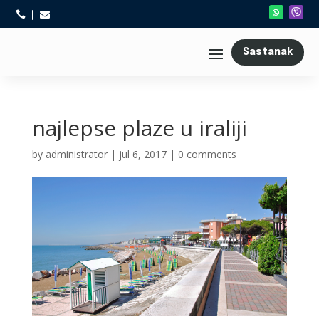



Sastanak
najlepse plaze u iraliji
by
administrator
|
jul 6, 2017
|
0 comments