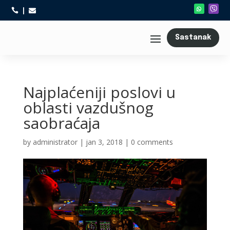



Sastanak
Najplaćeniji poslovi u
oblasti vazdušnog
saobraćaja
by
administrator
|
jan 3, 2018
|
0 comments