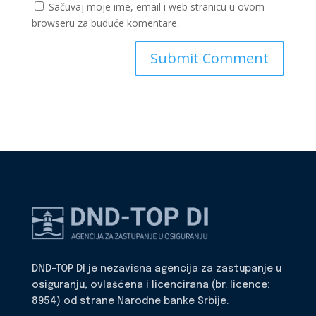
Sačuvaj moje ime, email i web stranicu u ovom
browseru za buduće komentare.
DND-TOP DI je nezavisna agencija za zastupanje u
osiguranju, ovlašćena i licencirana (br. licence:
8954) od strane Narodne banke Srbije.