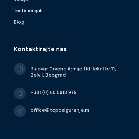
Testimonijali
Blog
Kontaktirajte nas

Bulevar Crvene Armije 11đ, lokal br.11,
Belvil, Beograd
+381 (0) 60 5813 979

office@toposiguranje.rs
