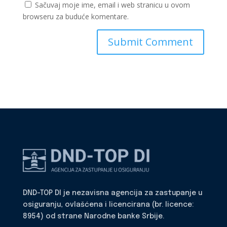
Sačuvaj moje ime, email i web stranicu u ovom
browseru za buduće komentare.
DND-TOP DI je nezavisna agencija za zastupanje u
osiguranju, ovlašćena i licencirana (br. licence:
8954) od strane Narodne banke Srbije.