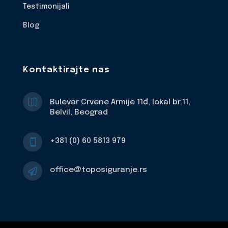
Testimonijali
Blog
Kontaktirajte nas

Bulevar Crvene Armije 11đ, lokal br.11,
Belvil, Beograd
+381 (0) 60 5813 979

office@toposiguranje.rs
