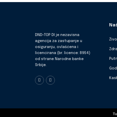
Na
DND-TOP DI je nezavisna
Živ
agencija za zastupanje u
osiguranju, ovlašćena i
Zdr
licencirana (br. licence: 8954)
Put
od strane Narodne banke
Srbije.
God
Kas
To