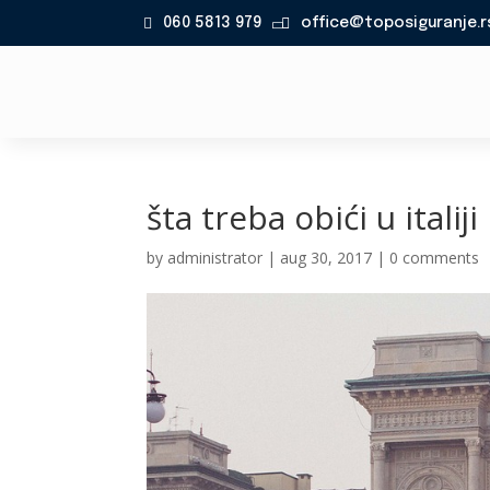
060 5813 979
office@toposiguranje.r

šta treba obići u italiji
by
administrator
|
aug 30, 2017
|
0 comments