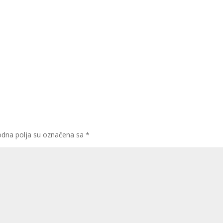
dna polja su označena sa
*