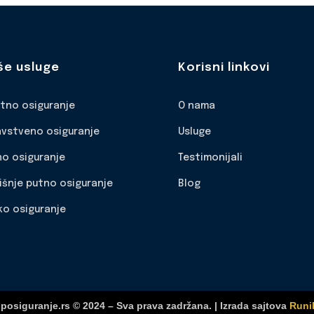
še usluge
Korisni linkovi
otno osiguranje
O nama
avstveno osiguranje
Usluge
no osiguranje
Testimonijali
išnje putno osiguranje
Blog
ko osiguranje
posiguranje.rs © 2024 – Sva prava zadržana. | Izrada sajtova
Runi