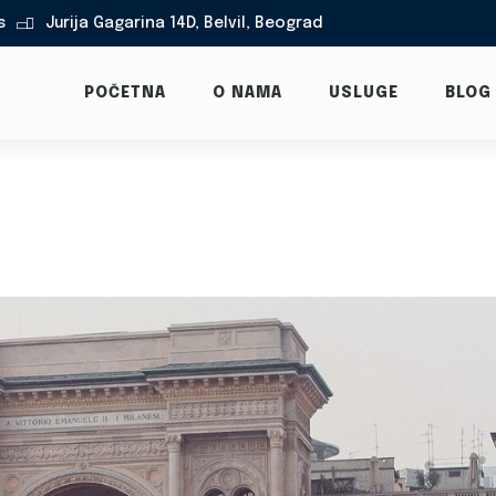
s
Jurija Gagarina 14D, Belvil, Beograd

POČETNA
O NAMA
USLUGE
BLOG