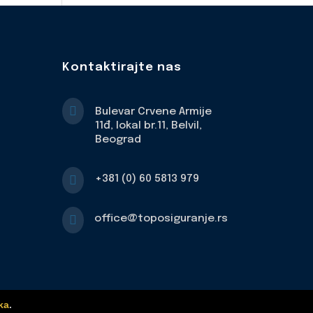
Kontaktirajte nas

Bulevar Crvene Armije
11đ, lokal br.11, Belvil,
Beograd

+381 (0) 60 5813 979

office@toposiguranje.rs
ka
.