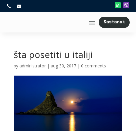



Sastanak
šta posetiti u italiji
by
administrator
|
aug 30, 2017
|
0 comments