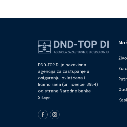
Na
Živ
DND-TOP DI je nezavisna
Zdr
agencija za zastupanje u
osiguranju, ovlašćena i
Put
licencirana (br. licence: 8954)
God
od strane Narodne banke
Srbije.
Kas