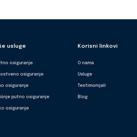
še usluge
Korisni linkovi
otno osiguranje
O nama
avstveno osiguranje
Usluge
no osiguranje
Testimonijali
išnje putno osiguranje
Blog
ko osiguranje