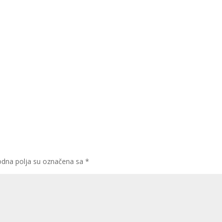
dna polja su označena sa
*