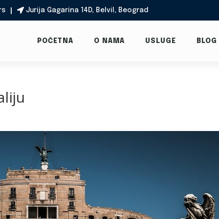
rs
Jurija Gagarina 14D, Belvil, Beograd

POČETNA
O NAMA
USLUGE
BLOG
liju