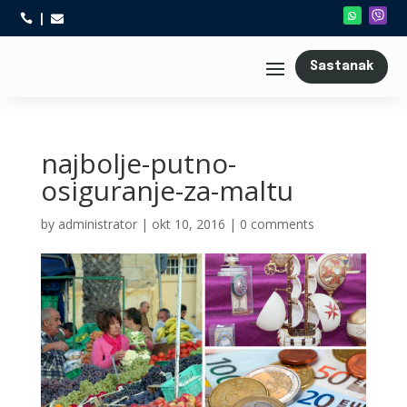



Sastanak
najbolje-putno-
osiguranje-za-maltu
by
administrator
|
okt 10, 2016
|
0 comments