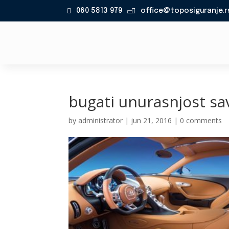
060 5813 979
office@toposiguranje.r

bugati unurasnjost sa
by
administrator
|
jun 21, 2016
|
0 comments