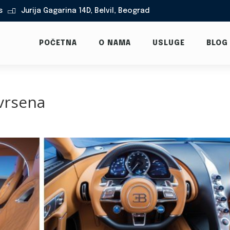
s
Jurija Gagarina 14D, Belvil, Beograd

POČETNA
O NAMA
USLUGE
BLOG
vrsena