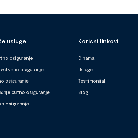
še usluge
Korisni linkovi
otno osiguranje
O nama
avstveno osiguranje
Usluge
no osiguranje
Testimonijali
išnje putno osiguranje
Blog
ko osiguranje