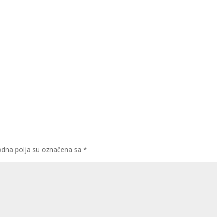
dna polja su označena sa
*