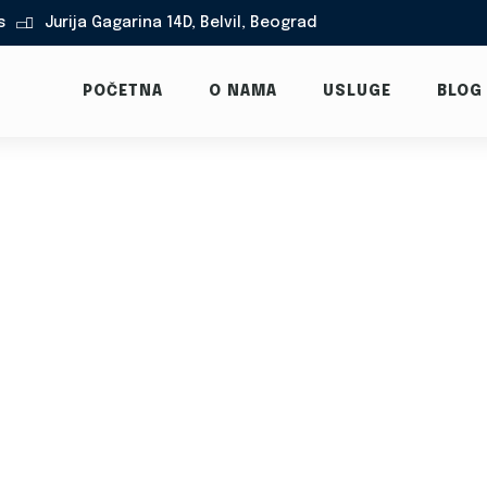
s
Jurija Gagarina 14D, Belvil, Beograd

POČETNA
O NAMA
USLUGE
BLOG