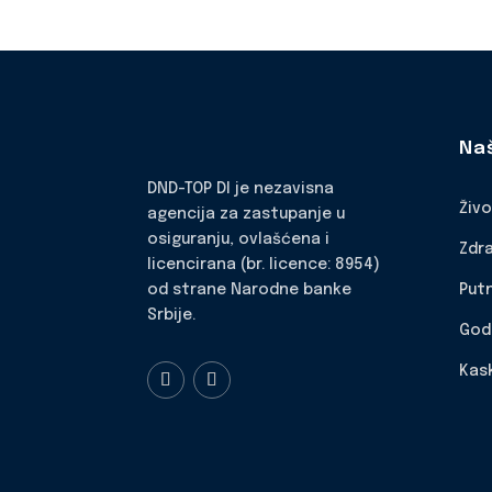
Na
DND-TOP DI je nezavisna
Živ
agencija za zastupanje u
osiguranju, ovlašćena i
Zdr
licencirana (br. licence: 8954)
Put
od strane Narodne banke
Srbije.
God
Kas