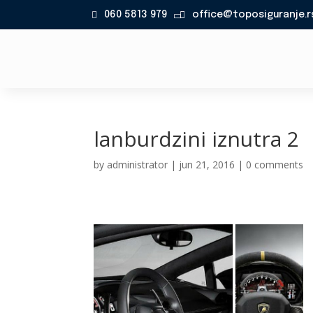
060 5813 979
office@toposiguranje.r

lanburdzini iznutra 2
by
administrator
|
jun 21, 2016
|
0 comments