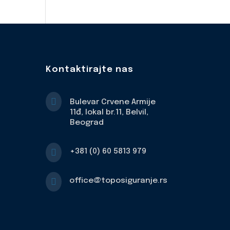
Kontaktirajte nas

Bulevar Crvene Armije
11đ, lokal br.11, Belvil,
Beograd

+381 (0) 60 5813 979

office@toposiguranje.rs