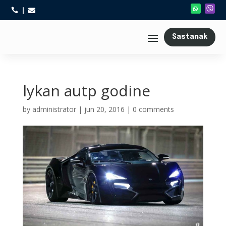



Sastanak
lykan autp godine
by
administrator
|
jun 20, 2016
|
0 comments