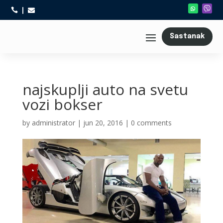



Sastanak
najskuplji auto na svetu
vozi bokser
by
administrator
|
jun 20, 2016
|
0 comments