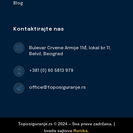
Blog
Kontaktirajte nas

Bulevar Crvene Armije 11đ, lokal br.11,
Belvil, Beograd
+381 (0) 60 5813 979

office@toposiguranje.rs

Toposiguranje.rs © 2024 – Sva prava zadržana. |
Izrada sajtova
Runika
.