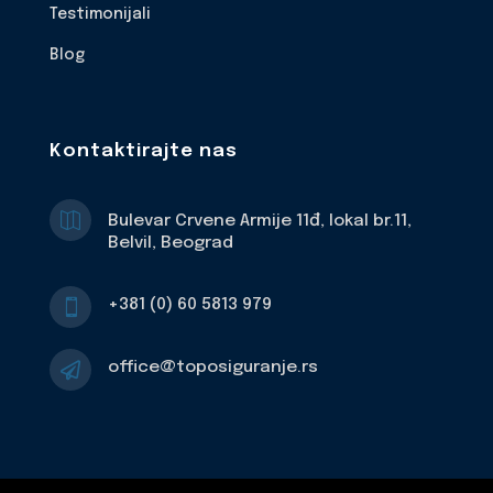
Testimonijali
Blog
Kontaktirajte nas

Bulevar Crvene Armije 11đ, lokal br.11,
Belvil, Beograd
+381 (0) 60 5813 979

office@toposiguranje.rs
