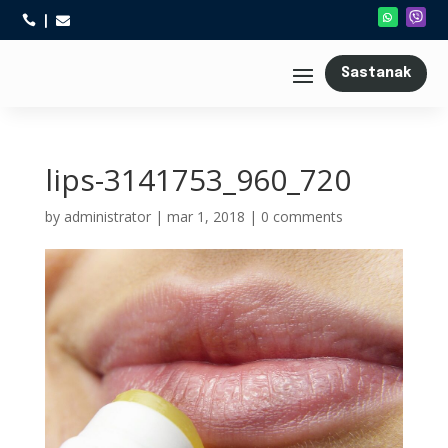



Sastanak
lips-3141753_960_720
by
administrator
|
mar 1, 2018
|
0 comments