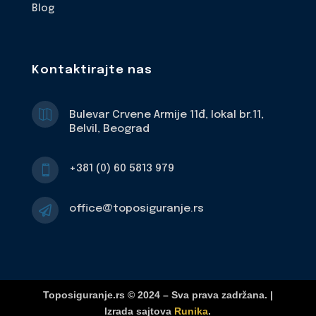
Blog
Kontaktirajte nas

Bulevar Crvene Armije 11đ, lokal br.11,
Belvil, Beograd
+381 (0) 60 5813 979

office@toposiguranje.rs

Toposiguranje.rs © 2024 – Sva prava zadržana. |
Izrada sajtova
Runika
.