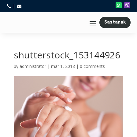



Sastanak
shutterstock_153144926
by
administrator
|
mar 1, 2018
|
0 comments