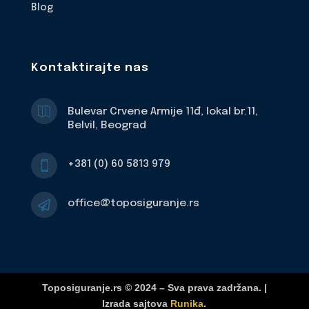
Blog
Kontaktirajte nas

Bulevar Crvene Armije 11đ, lokal br.11,
Belvil, Beograd
+381 (0) 60 5813 979

office@toposiguranje.rs

Toposiguranje.rs © 2024 – Sva prava zadržana. |
Izrada sajtova
Runika
.