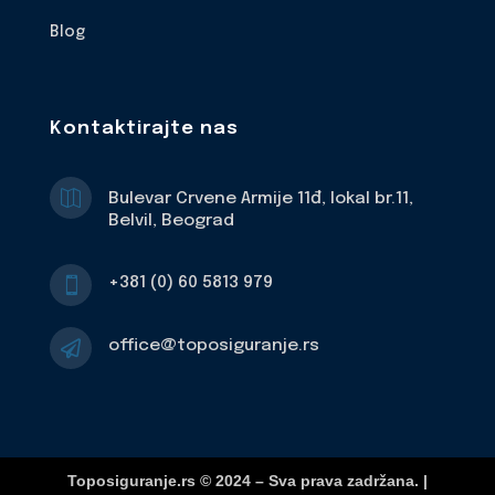
Blog
Kontaktirajte nas

Bulevar Crvene Armije 11đ, lokal br.11,
Belvil, Beograd
+381 (0) 60 5813 979

office@toposiguranje.rs

Toposiguranje.rs © 2024 – Sva prava zadržana. |