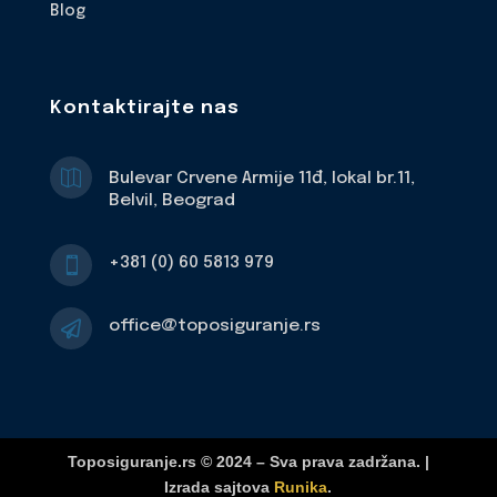
Blog
Kontaktirajte nas

Bulevar Crvene Armije 11đ, lokal br.11,
Belvil, Beograd
+381 (0) 60 5813 979

office@toposiguranje.rs

Toposiguranje.rs © 2024 – Sva prava zadržana. |
Izrada sajtova
Runika
.