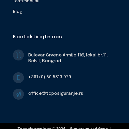
Testimonijali
Blog
Kontaktirajte nas

Bulevar Crvene Armije 11đ, lokal br.11,
Belvil, Beograd
+381 (0) 60 5813 979

office@toposiguranje.rs

Toposiguranje.rs © 2024 – Sva prava zadržana. |