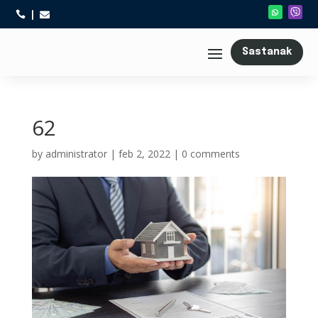



Sastanak
62
by
administrator
|
feb 2, 2022
|
0 comments