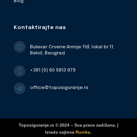
Blog
Kontaktirajte nas

Bulevar Crvene Armije 11đ, lokal br.11,
Belvil, Beograd
+381 (0) 60 5813 979

office@toposiguranje.rs

Toposiguranje.rs © 2024 – Sva prava zadržana. |
Izrada sajtova
Runika
.