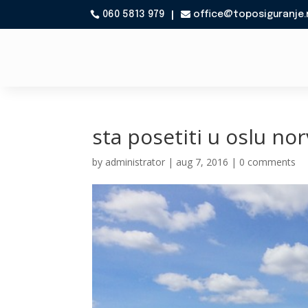
060 5813 979
office@toposiguranje.

sta posetiti u oslu no
by
administrator
|
aug 7, 2016
|
0 comments