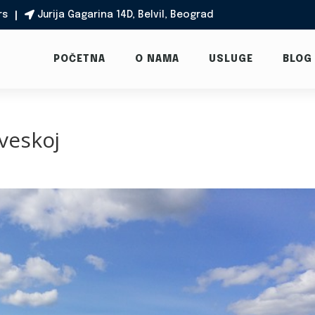
rs
Jurija Gagarina 14D, Belvil, Beograd

POČETNA
O NAMA
USLUGE
BLOG
rveskoj