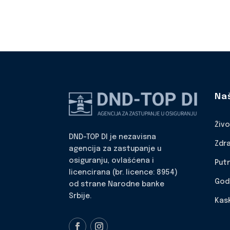
Na
Živ
DND-TOP DI je nezavisna
Zdr
agencija za zastupanje u
osiguranju, ovlašćena i
Put
licencirana (br. licence: 8954)
God
od strane Narodne banke
Srbije.
Kas