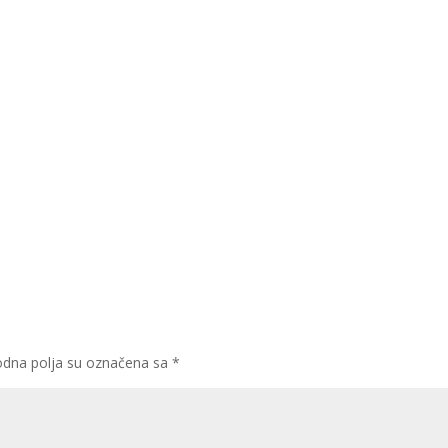
dna polja su označena sa
*