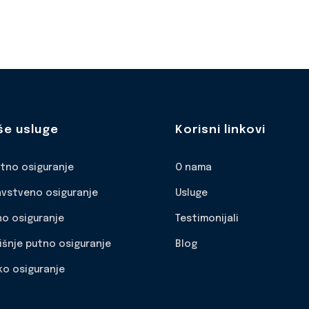
še usluge
Korisni linkovi
otno osiguranje
O nama
avstveno osiguranje
Usluge
no osiguranje
Testimonijali
išnje putno osiguranje
Blog
ko osiguranje