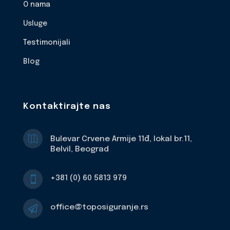
O nama
Usluge
Testimonijali
Blog
Kontaktirajte nas

Bulevar Crvene Armije 11đ, lokal br.11,
Belvil, Beograd
+381 (0) 60 5813 979

office@toposiguranje.rs
