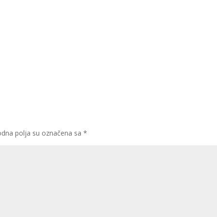
dna polja su označena sa
*