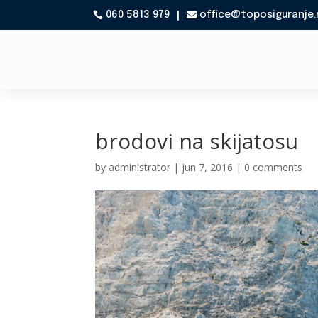
060 5813 979
office@toposiguranje.

brodovi na skijatosu
by
administrator
|
jun 7, 2016
|
0 comments