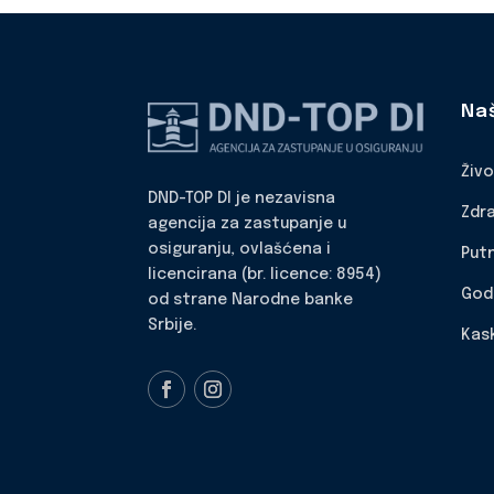
Na
Živ
DND-TOP DI je nezavisna
Zdr
agencija za zastupanje u
osiguranju, ovlašćena i
Put
licencirana (br. licence: 8954)
God
od strane Narodne banke
Srbije.
Kas