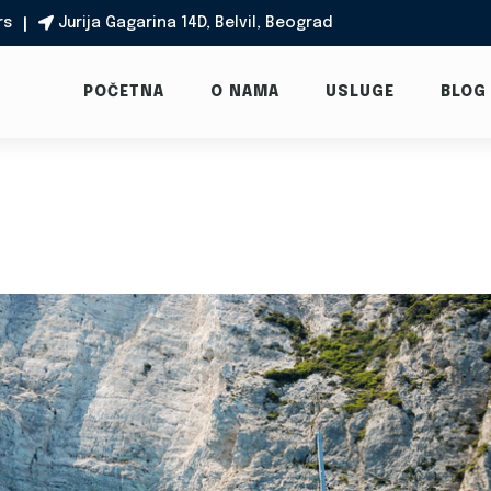
rs
Jurija Gagarina 14D, Belvil, Beograd

POČETNA
O NAMA
USLUGE
BLOG