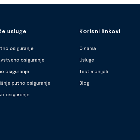
še usluge
Korisni linkovi
otno osiguranje
O nama
avstveno osiguranje
Usluge
no osiguranje
Testimonijali
išnje putno osiguranje
Blog
ko osiguranje