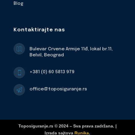
Blog
Kontaktirajte nas

Bulevar Crvene Armije 11đ, lokal br.11,
Belvil, Beograd
+381 (0) 60 5813 979

office@toposiguranje.rs

Toposiguranje.rs © 2024 – Sva prava zadržana. |
Izrada sajtova
Runika
.