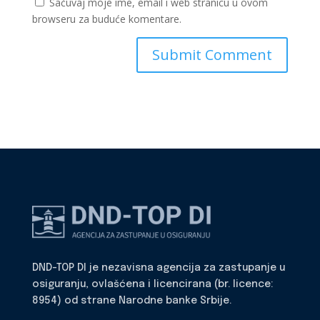
Sačuvaj moje ime, email i web stranicu u ovom
browseru za buduće komentare.
DND-TOP DI je nezavisna agencija za zastupanje u
osiguranju, ovlašćena i licencirana (br. licence:
8954) od strane Narodne banke Srbije.