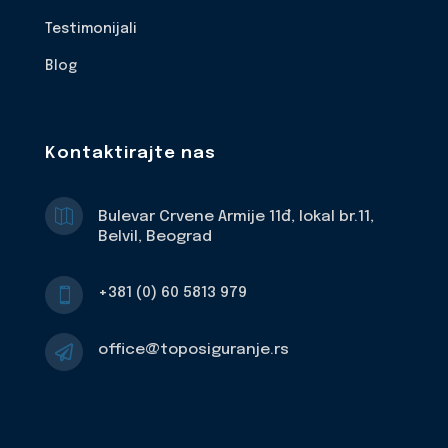
Testimonijali
Blog
Kontaktirajte nas

Bulevar Crvene Armije 11đ, lokal br.11,
Belvil, Beograd
+381 (0) 60 5813 979

office@toposiguranje.rs
