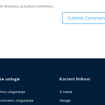
ovom browseru za buduće komentare.
še usluge
Korisni linkovi
otno osiguranje
O nama
avstveno osiguranje
Usluge