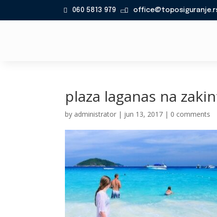
060 5813 979
office@toposiguranje.r

plaza laganas na zaki
by
administrator
|
jun 13, 2017
|
0 comments