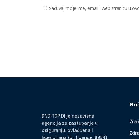
Sačuvaj moje ime, email i web stranicu u 
Na
DND-TOP DI je nezavisna
Živ
agencija za zastupanje u
osiguranju, ovlašćena i
Zdr
licencirana (br. licence: 8954)