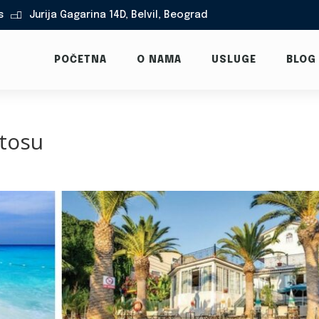
s
Jurija Gagarina 14D, Belvil, Beograd

POČETNA
O NAMA
USLUGE
BLOG
ntosu