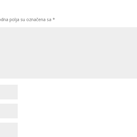
dna polja su označena sa
*