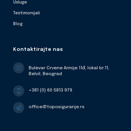
Usluge
Testimonijali
Blog
Kontaktirajte nas

Bulevar Crvene Armije 11đ, lokal br.11,
Belvil, Beograd
+381 (0) 60 5813 979

office@toposiguranje.rs
