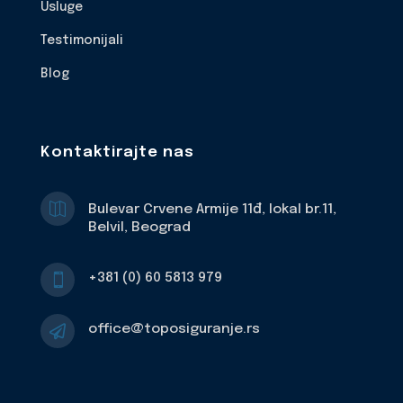
Usluge
Testimonijali
Blog
Kontaktirajte nas

Bulevar Crvene Armije 11đ, lokal br.11,
Belvil, Beograd
+381 (0) 60 5813 979

office@toposiguranje.rs
