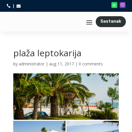



Sastanak
plaža leptokarija
by
administrator
|
aug 11, 2017
|
0 comments