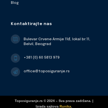
Blog
Kontaktirajte nas

Bulevar Crvene Armije 11đ, lokal br.11,
Belvil, Beograd
+381 (0) 60 5813 979

office@toposiguranje.rs

Toposiguranje.rs © 2024 – Sva prava zadržana. |
Izrada sajtova
Runika
.