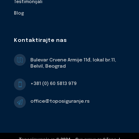
Testimonijali
Blog
Kontaktirajte nas

Bulevar Crvene Armije 11đ, lokal br.11,
Belvil, Beograd
+381 (0) 60 5813 979

office@toposiguranje.rs
